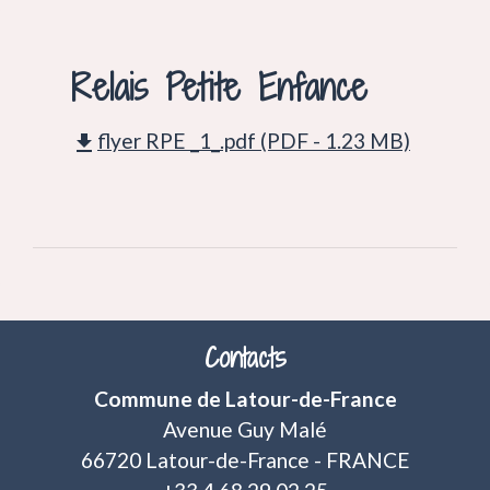
Relais Petite Enfance
flyer RPE _1_.pdf (PDF - 1.23 MB)
file_download
Contacts
Commune de Latour-de-France
Avenue Guy Malé
66720 Latour-de-France - FRANCE