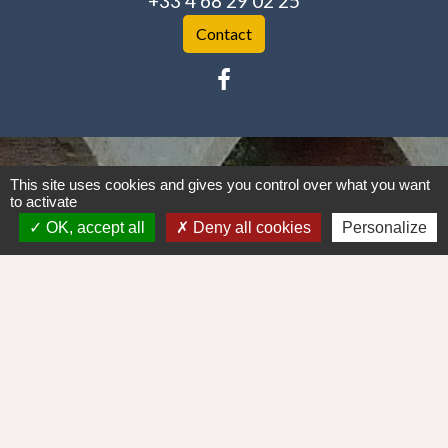
+33 4 68 29 02 25
Contact
Mentions légales
-
Politique de confidentialité
-
This site uses cookies and gives you control over what you want
to activate
Accessibilité
-
Plan du site
-
OK, accept all
Deny all cookies
Personalize
Gestion des cookies
Site créé en partenariat avec Réseau des Communes