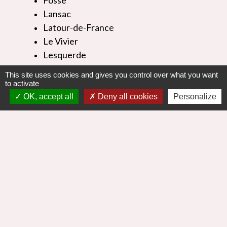
Lansac
Latour-de-France
Le Vivier
Lesquerde
Maury
This site uses cookies and gives you control over what you want
Pézilla-de-Conflent
to activate
Planèzes
OK, accept all
Deny all cookies
Personalize
Prats-de-Sournia
Prugnanes
Rabouillet
Rasiguères
Saint-Arnac
Saint-Martin-de-Fenouillet
Saint-Paul-de-Fenouillet
Sournia
Trilla