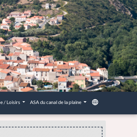
language
 / Loisirs
ASA du canal de la plaine