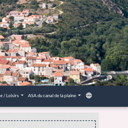
language
 / Loisirs
ASA du canal de la plaine