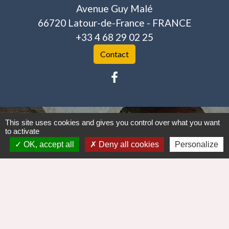
Avenue Guy Malé
66720 Latour-de-France - FRANCE
+33 4 68 29 02 25
Contact
This site uses cookies and gives you control over what you want
Mentions légales
-
Politique de confidentialité
-
to activate
OK, accept all
Deny all cookies
Personalize
Accessibilité
-
Plan du site
-
Gestion des cookies
Site créé en partenariat avec Réseau des Communes